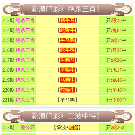
新澳门彩〖绝杀三肖〗
213期:
绝杀三肖
【
猪牛马
】
开:
猴35
中
214期:
绝杀三肖
【
蛇猴牛
】
开:
兔04
中
215期:
绝杀三肖
【
牛马狗
】
开:
蛇14
中
216期:
绝杀三肖
【
蛇牛猴
】
开:
马37
中
217期:
绝杀三肖
【
牛狗马
】
开:
蛇26
中
218期:
绝杀三肖
【
羊猴牛
】
开:
虎17
中
219期:
绝杀三肖
【
马狗牛
】
开:
鼠43
中
220期:
绝杀三肖
【
蛇猴牛
】
开:
羊48
中
221期:
绝杀三肖
【羊马狗】
开:
？00
中
新澳门彩〖二波中特〗
217期:
二波公开
【绿波+
蓝波
】
开:
蛇26
准