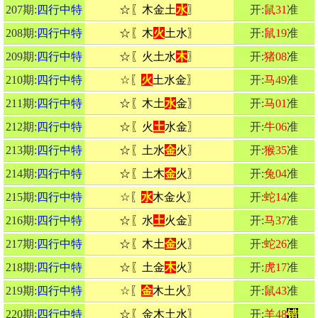
207期:
四行中特
☆〖木金土
水
〗
开:
鼠31
准
208期:
四行中特
☆〖木
火
土水〗
开:
鼠19
准
209期:
四行中特
☆〖火土水
木
〗
开:
猪08
准
210期:
四行中特
☆〖
火
土水金〗
开:
马49
准
211期:
四行中特
☆〖木土
水
金〗
开:
马01
准
212期:
四行中特
☆〖火
土
水金〗
开:
牛06
准
213期:
四行中特
☆〖土水
金
火〗
开:
猴35
准
214期:
四行中特
☆〖土木
金
火〗
开:
兔04
准
215期:
四行中特
☆〖
水
木金火〗
开:
蛇14
准
216期:
四行中特
☆〖水
土
火金〗
开:
马37
准
217期:
四行中特
☆〖木土
金
火〗
开:
蛇26
准
218期:
四行中特
☆〖土金
木
火〗
开:
虎17
准
219期:
四行中特
☆〖
金
木土火〗
开:
鼠43
准
220期:
四行中特
☆〖金木土水〗
开:
羊48
错