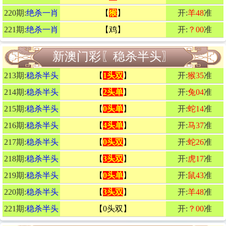
220期:
绝杀一肖
【
猴
】
开:
羊48
准
221期:
绝杀一肖
【鸡】
开:
？00
准
新澳门彩〖稳杀半头〗
213期:
稳杀半头
【
1头双
】
开:
猴35
准
214期:
稳杀半头
【
2头单
】
开:
兔04
准
215期:
稳杀半头
【
0头单
】
开:
蛇14
准
216期:
稳杀半头
【
4头单
】
开:
马37
准
217期:
稳杀半头
【
0头双
】
开:
蛇26
准
218期:
稳杀半头
【
3头双
】
开:
虎17
准
219期:
稳杀半头
【
0头单
】
开:
鼠43
准
220期:
稳杀半头
【
3头双
】
开:
羊48
准
221期:
稳杀半头
【0头双】
开:
？00
准