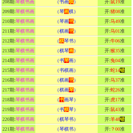
208期:
琴棋书画
（
书画
棋
）
开:
鼠19
准
209期:
琴棋书画
（
琴
画
棋
）
开:
猪08
准
210期:
琴棋书画
（
琴画
书
）
开:
马49
准
211期:
琴棋书画
（
棋画
书
）
开:
马01
准
212期:
琴棋书画
（
棋
琴书
）
开:
牛06
准
213期:
琴棋书画
（
棋琴
画
）
开:
猴35
准
214期:
琴棋书画
（
书
琴
画
）
开:
兔04
准
215期:
琴棋书画
（
书棋画
）
开:
蛇14
错
216期:
琴棋书画
（
棋画
书
）
开:
马37
准
217期:
琴棋书画
（
棋画
琴
）
开:
蛇26
准
218期:
琴棋书画
（
书
画琴
）
开:
虎17
准
219期:
琴棋书画
（
书
棋
琴
）
开:
鼠43
准
220期:
琴棋书画
（
棋琴书
）
开:
羊48
错
221期:
琴棋书画
（
琴棋书
）
开:
？00
准