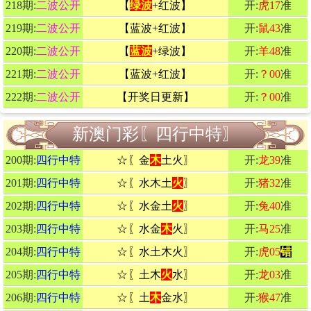
218期:
二波公开
【
绿波
+红波】
开:
虎17
准
219期:
二波公开
【蓝波+红波】
开:
鼠43
准
220期:
二波公开
【
蓝波
+绿波】
开:
羊48
准
221期:
二波公开
【蓝波+红波】
开:
？00
准
222期:
二波公开
【开奖日更新】
开:
？00
准
新澳门彩〖四行中特〗
200期:
四行中特
☆〖金
木
土火〗
开:
龙39
准
201期:
四行中特
☆〖水木土
火
〗
开:
猪32
准
202期:
四行中特
☆〖水金土
火
〗
开:
兔40
准
203期:
四行中特
☆〖水金
木
火〗
开:
马25
准
204期:
四行中特
☆〖水土木火〗
开:
虎05
错
205期:
四行中特
☆〖土木
火
水〗
开:
龙03
准
206期:
四行中特
☆〖土
木
金水〗
开:
猴47
准